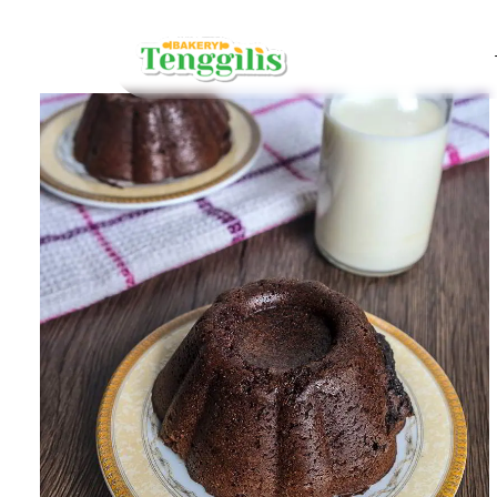
ROTI BY B
Roti Coklat
Roti Sarapa
Roti Keju
Roti Rasa B
Roti Daging
BROWNIES
Brownies Ku
Brownies P