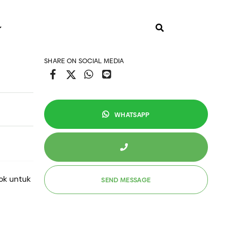
SHARE ON SOCIAL MEDIA
FO
PAKET SNACK BOX
WHATSAPP
ormasi Umum
s dan Trik
ok untuk
ANEKA KUE
Kue Tart Custom
Kue Tart Lainnya