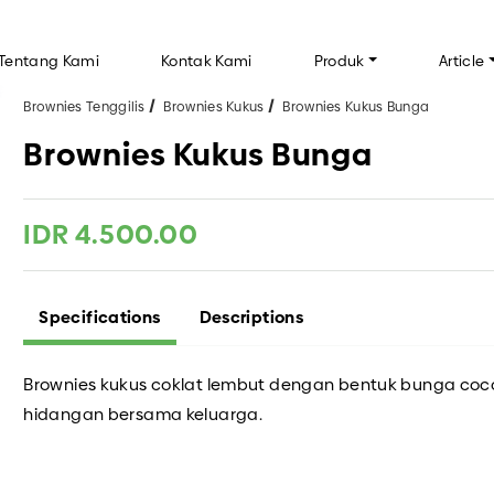
Tentang Kami
Kontak Kami
Produk
Article
Brownies Tenggilis
Brownies Kukus
Brownies Kukus Bunga
Brownies Kukus Bunga
AKERY TENGGILIS
CUP CAKE BY BAKERY TENGGILIS
IN
IDR 4.500.00
FAQ
n
Inf
Tip
Specifications
Descriptions
uah
Brownies kukus coklat lembut dengan bentuk bunga coc
 TENGGILIS
KUE KERING
hidangan bersama keluarga.
kus
anggang