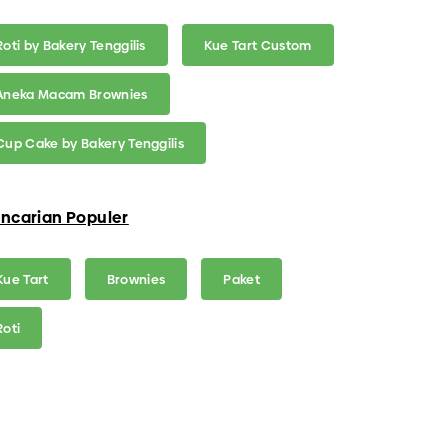
Roti by Bakery Tenggilis
Kue Tart Custom
Aneka Macam Brownies
Cup Cake by Bakery Tenggilis
ncarian Populer
Kue Tart
Brownies
Paket
Roti