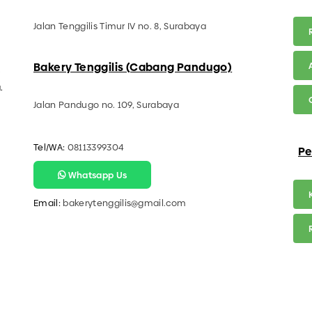
Jalan Tenggilis Timur IV no. 8, Surabaya
Bakery Tenggilis (Cabang Pandugo)
.
.
Jalan Pandugo no. 109, Surabaya
Tel/WA:
08113399304
Pe
Whatsapp Us
Email:
bakerytenggilis@gmail.com