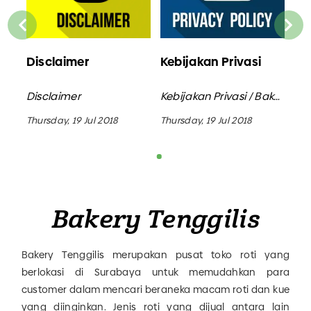
Disclaimer
Kebijakan Privasi
Di
Kebijakan Privasi / Bakery Tenggilis
Disclaimer
Kebijakan Privasi / Bakery Tenggilis
Dis
Thursday, 19 Jul 2018
Thursday, 19 Jul 2018
Thu
Bakery Tenggilis
Bakery Tenggilis merupakan pusat toko roti yang
berlokasi di Surabaya untuk memudahkan para
customer dalam mencari beraneka macam roti dan kue
yang diinginkan. Jenis roti yang dijual antara lain