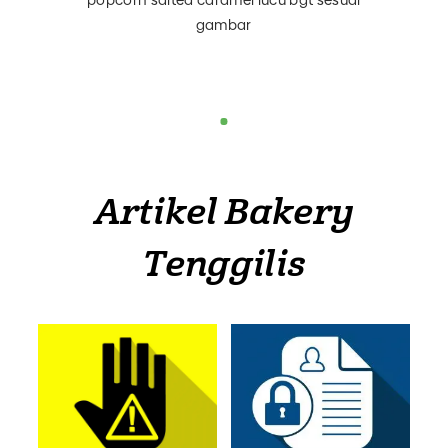
popcorn salted caramel lucu bgt sesuai
gambar
Artikel Bakery
Tenggilis