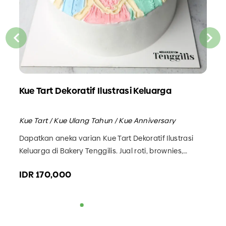
Kue Tart Dekoratif Ilustrasi Keluarga
Ku
Kue Tart / Kue Ulang Tahun / Kue Anniversary
Kue
di
Dapatkan aneka varian Kue Tart Dekoratif Ilustrasi
Dap
Keluarga di Bakery Tenggilis. Jual roti, brownies,
di 
pudding Surabaya.
Sur
IDR 170,000
ID