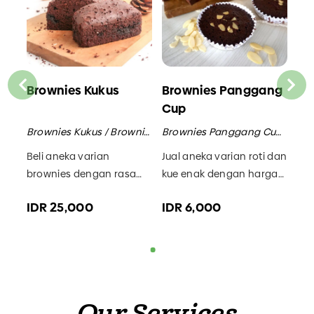
ng
Brownies Kukus
Brownies Panggang
Br
Cup
Bu
Brownies Panggang / Brownies
Brownies Kukus / Brownies
Brownies Panggang Cup / Brownies
ang
Beli aneka varian
Jual aneka varian roti dan
Tem
ry
brownies dengan rasa
kue enak dengan harga
ena
an
yang enak dan harga
terjangkau di Bakery
Ten
IDR 25,000
IDR 6,000
ID
terjangkau di Bakery
Tenggilis. Menerima
rot
Tenggilis. Pusat roti enak
pesanan roti snack box
Sur
Surabaya.
Surabaya.
Our Services