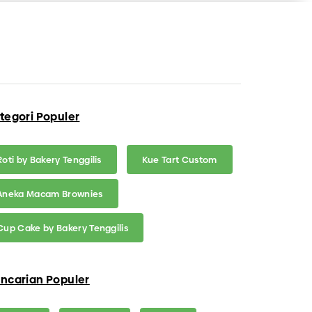
tegori Populer
Roti by Bakery Tenggilis
Kue Tart Custom
Aneka Macam Brownies
Cup Cake by Bakery Tenggilis
ncarian Populer