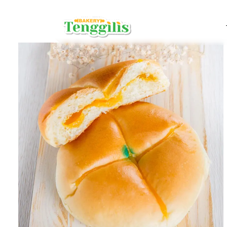
ROTI BY B
Roti Coklat
Roti Sarapa
Roti Keju
Roti Rasa B
Roti Daging
BROWNIES
Brownies Ku
Brownies P