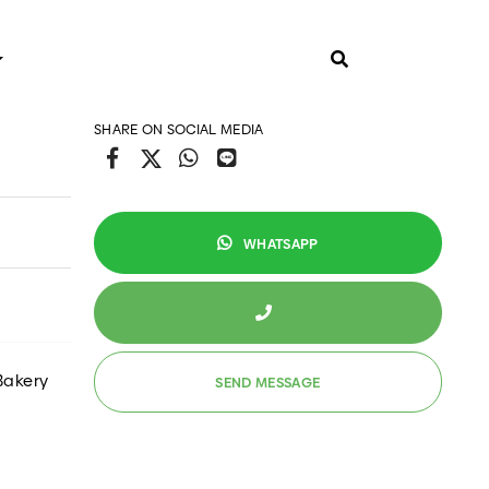
SHARE ON SOCIAL MEDIA
FO
PAKET SNACK BOX
WHATSAPP
ormasi Umum
s dan Trik
 Bakery
ANEKA KUE
Kue Tart Custom
Kue Tart Lainnya