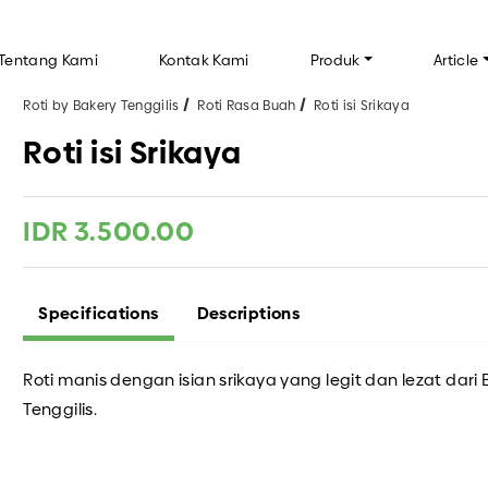
Tentang Kami
Kontak Kami
Produk
Article
Roti by Bakery Tenggilis
Roti Rasa Buah
Roti isi Srikaya
Roti isi Srikaya
AKERY TENGGILIS
CUP CAKE BY BAKERY TENGGILIS
IN
IDR 3.500.00
FAQ
n
Inf
Tip
Specifications
Descriptions
uah
Roti manis dengan isian srikaya yang legit dan lezat dari
 TENGGILIS
KUE KERING
Tenggilis.
kus
anggang