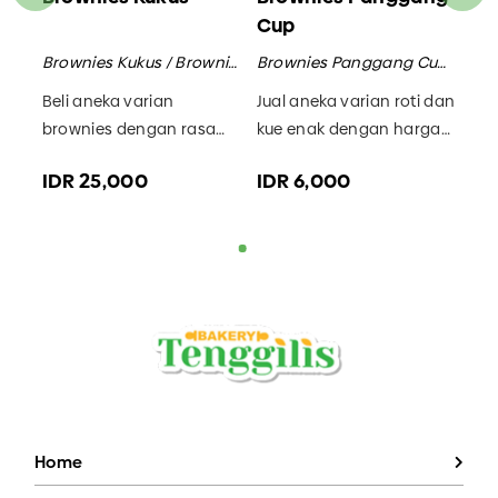
Cup
Bu
Brownies Panggang / Brownies
Brownies Kukus / Brownies
Brownies Panggang Cup / Brownies
ang
Beli aneka varian
Jual aneka varian roti dan
Tem
ry
brownies dengan rasa
kue enak dengan harga
ena
an
yang enak dan harga
terjangkau di Bakery
Ten
IDR 25,000
IDR 6,000
ID
terjangkau di Bakery
Tenggilis. Menerima
rot
Tenggilis. Pusat roti enak
pesanan roti snack box
Sur
Surabaya.
Surabaya.
Home