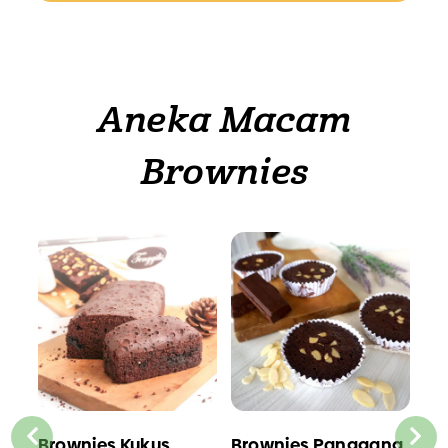
Aneka Macam
Brownies
ng
Brownies Kukus
Brownies Panggang
Br