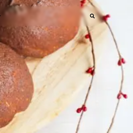
FO
PAKET SNACK BOX
ormasi Umum
s dan Trik
ANEKA KUE
Kue Tart Custom
Kue Tart Lainnya