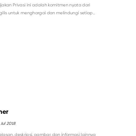
jakan Privasi ini adalah komitmen nyata dari
gilis untuk menghargai dan melindungi setiap
ibadi Pengguna situs http://bakerytenggilis.com
 Tenggilis).
mer
 Jul 2018
lasan, deskripsi, gambar, dan informasi lainnya