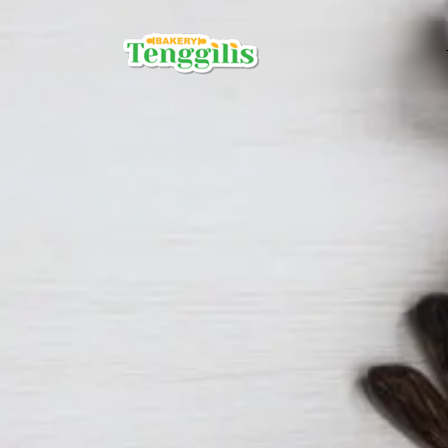
ROTI BY B
Roti Coklat
Roti Sarapa
Roti Keju
Roti Rasa B
Roti Daging
BROWNIES
Brownies Ku
Brownies P