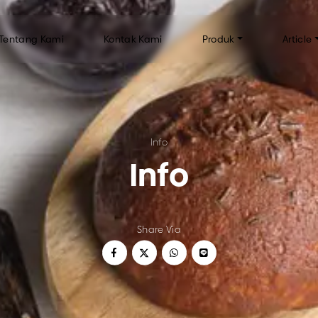
Tentang Kami
Kontak Kami
Produk
Article
AKERY TENGGILIS
CUP CAKE BY BAKERY TENGGILIS
IN
Info
FAQ
Info
n
Inf
Tip
uah
Share Via
 TENGGILIS
KUE KERING
kus
anggang