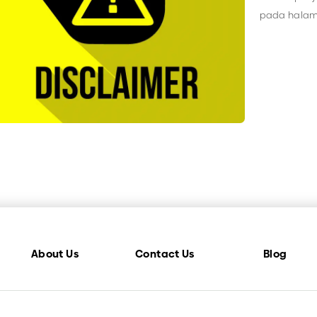
pada halam
kekayaan int
About Us
Contact Us
Blog