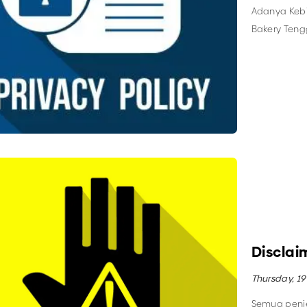
Adanya Kebi
Bakery Teng
informasi pr
(situs Bakery
Disclai
Thursday, 19
Semua penje