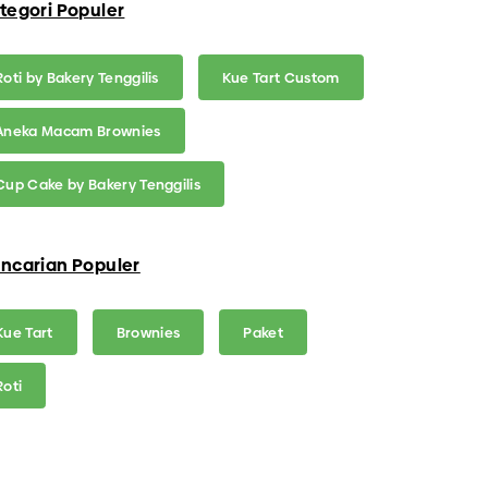
tegori Populer
Roti by Bakery Tenggilis
Kue Tart Custom
Aneka Macam Brownies
Cup Cake by Bakery Tenggilis
ncarian Populer
Kue Tart
Brownies
Paket
Roti