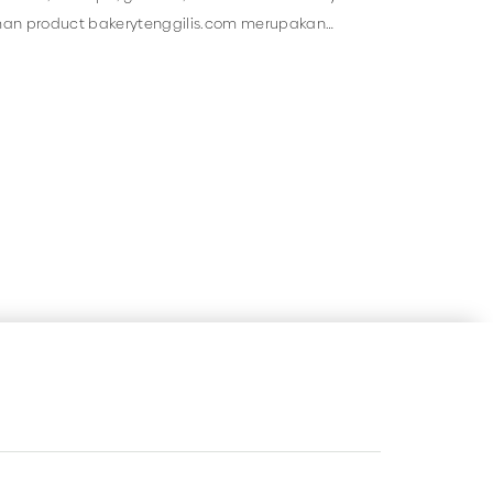
an product bakerytenggilis.com merupakan
elektual dari pihak bakerytenggilis.com.