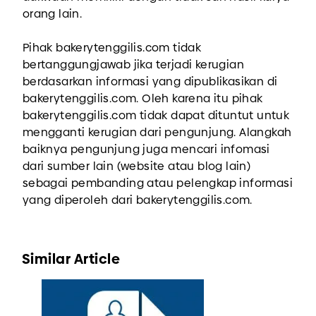
orang lain.
Pihak bakerytenggilis.com tidak
bertanggungjawab jika terjadi kerugian
berdasarkan informasi yang dipublikasikan di
bakerytenggilis.com. Oleh karena itu pihak
bakerytenggilis.com tidak dapat dituntut untuk
mengganti kerugian dari pengunjung. Alangkah
baiknya pengunjung juga mencari infomasi
dari sumber lain (website atau blog lain)
sebagai pembanding atau pelengkap informasi
yang diperoleh dari bakerytenggilis.com.
Similar Article