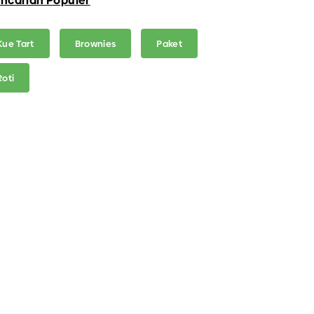
ncarian Populer
Kue Tart
Brownies
Paket
Roti