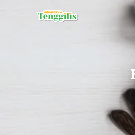
ROTI BY B
Roti Coklat
Roti Sarapa
Roti Keju
Roti Rasa B
Roti Daging
BROWNIES
Brownies Ku
Brownies P