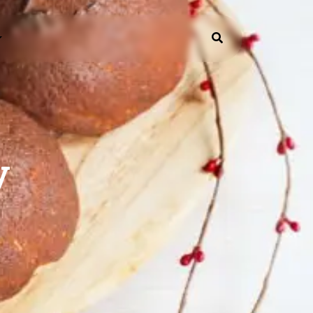
FO
PAKET SNACK BOX
y
ormasi Umum
s dan Trik
ANEKA KUE
Kue Tart Custom
Kue Tart Lainnya