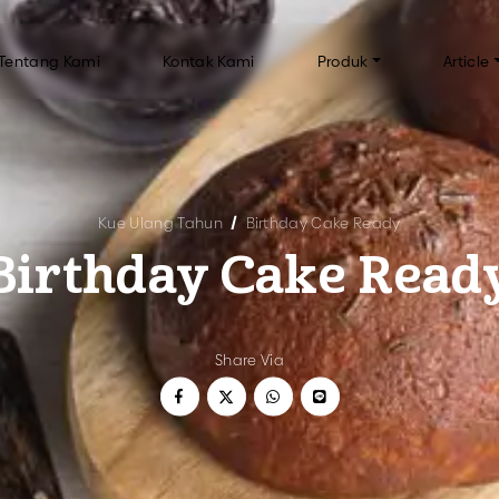
Tentang Kami
Kontak Kami
Produk
Article
AKERY TENGGILIS
CUP CAKE BY BAKERY TENGGILIS
IN
Kue Ulang Tahun
Birthday Cake Ready
FAQ
Birthday Cake Read
n
Inf
Tip
uah
Share Via
 TENGGILIS
KUE KERING
kus
anggang