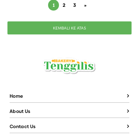
1
2
3
»
KEMBALI KE ATAS
Home
About Us
Contact Us